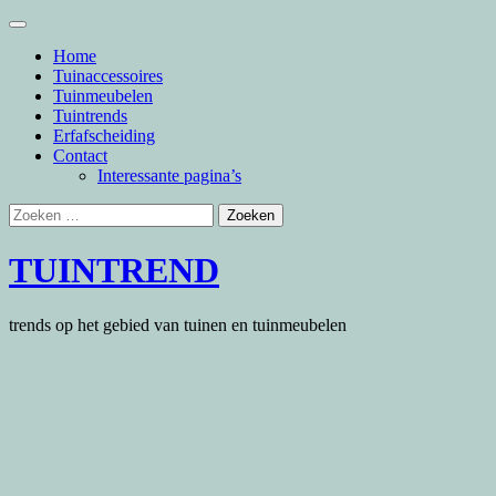
Skip
to
Home
content
Tuinaccessoires
Tuinmeubelen
Tuintrends
Erfafscheiding
Contact
Interessante pagina’s
Zoeken
naar:
TUINTREND
trends op het gebied van tuinen en tuinmeubelen