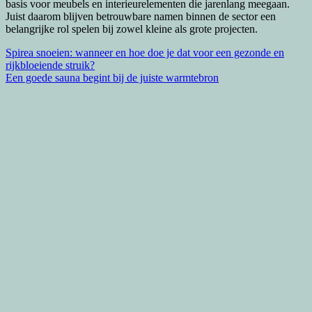
basis voor meubels en interieurelementen die jarenlang meegaan.
Juist daarom blijven betrouwbare namen binnen de sector een
belangrijke rol spelen bij zowel kleine als grote projecten.
Bericht
Spirea snoeien: wanneer en hoe doe je dat voor een gezonde en
rijkbloeiende struik?
navigatie
Een goede sauna begint bij de juiste warmtebron