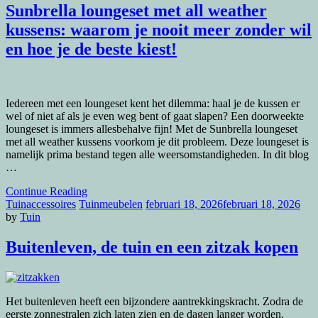
Sunbrella loungeset met all weather
kussens: waarom je nooit meer zonder wil
en hoe je de beste kiest!
Iedereen met een loungeset kent het dilemma: haal je de kussen er
wel of niet af als je even weg bent of gaat slapen? Een doorweekte
loungeset is immers allesbehalve fijn! Met de Sunbrella loungeset
met all weather kussens voorkom je dit probleem. Deze loungeset is
namelijk prima bestand tegen alle weersomstandigheden. In dit blog
…
Continue Reading
Tuinaccessoires
Tuinmeubelen
februari 18, 2026
februari 18, 2026
by
Tuin
Buitenleven, de tuin en een zitzak kopen
Het buitenleven heeft een bijzondere aantrekkingskracht. Zodra de
eerste zonnestralen zich laten zien en de dagen langer worden,