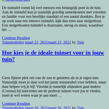
De tuintafel vormt bij veel mensen een belangrijk punt in de tuin.
Aan de tuintafel kun je namelijk gezellig samenkomen met vrienden
en familie voor een heerlijke maaltijd of een aantal drankjes. Ben je
op zoek naar een nieuwe tuintafel, kijk dan eens naar steigerhout.
Een steigerhouten tuintafel is duurzaam, stevig en mooi, waardoor
het …
Continue Reading
Tuinmeubelen
maart 22, 2021
maart 22, 2021
by
Tuin
Hoe kies je de ideale tuinset voor in jouw
tuin?
Geen fijnere plek om van de zon te genieten als in je eigen tuin.
Natuurlijk moet je daar wel het juiste tuinmeubel voor hebben, maar
daar helpen wij je bij! Voordat je namelijk afspraken gaat maken
(Corona) bij tuincentra om de perfecte tuinset voor jou te vinden,
moet je wel weten waar je aan moet …
Continue Reading
Tuinmeubelen
maart 16, 2021
maart 16, 2021
by
Tuin