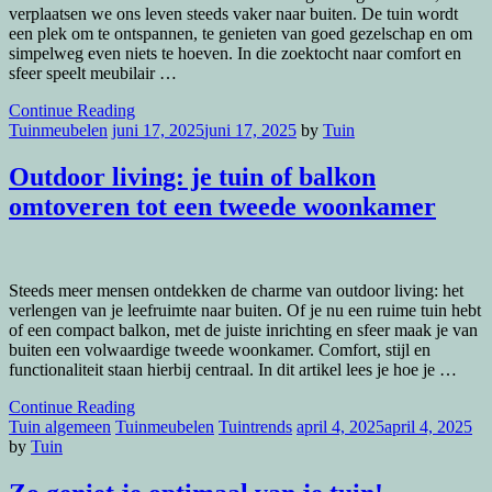
verplaatsen we ons leven steeds vaker naar buiten. De tuin wordt
een plek om te ontspannen, te genieten van goed gezelschap en om
simpelweg even niets te hoeven. In die zoektocht naar comfort en
sfeer speelt meubilair …
Continue Reading
Tuinmeubelen
juni 17, 2025
juni 17, 2025
by
Tuin
Outdoor living: je tuin of balkon
omtoveren tot een tweede woonkamer
Steeds meer mensen ontdekken de charme van outdoor living: het
verlengen van je leefruimte naar buiten. Of je nu een ruime tuin hebt
of een compact balkon, met de juiste inrichting en sfeer maak je van
buiten een volwaardige tweede woonkamer. Comfort, stijl en
functionaliteit staan hierbij centraal. In dit artikel lees je hoe je …
Continue Reading
Tuin algemeen
Tuinmeubelen
Tuintrends
april 4, 2025
april 4, 2025
by
Tuin