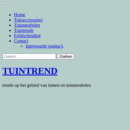
Skip
to
Home
content
Tuinaccessoires
Tuinmeubelen
Tuintrends
Erfafscheiding
Contact
Interessante pagina’s
Zoeken
naar:
TUINTREND
trends op het gebied van tuinen en tuinmeubelen