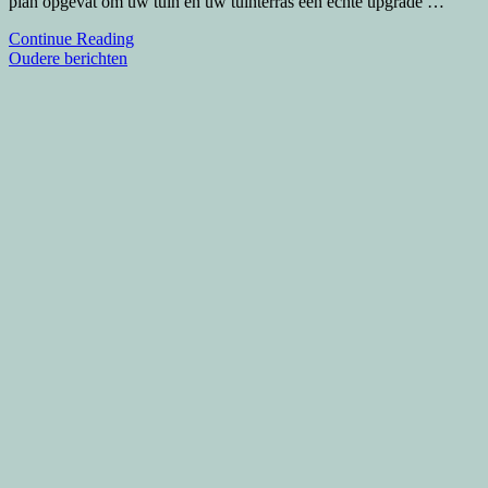
plan opgevat om uw tuin en uw tuinterras een echte upgrade …
Continue Reading
Berichtennavigatie
Oudere berichten