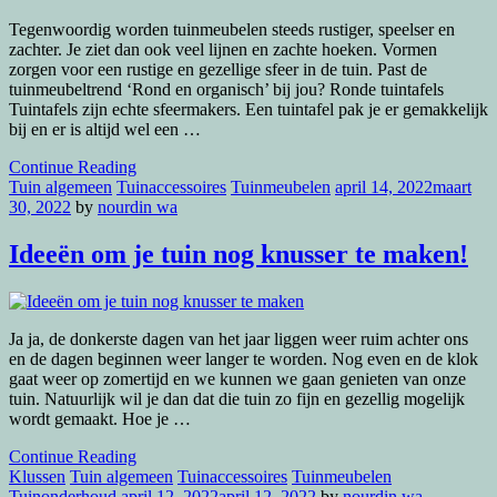
Tegenwoordig worden tuinmeubelen steeds rustiger, speelser en
zachter. Je ziet dan ook veel lijnen en zachte hoeken. Vormen
zorgen voor een rustige en gezellige sfeer in de tuin. Past de
tuinmeubeltrend ‘Rond en organisch’ bij jou? Ronde tuintafels
Tuintafels zijn echte sfeermakers. Een tuintafel pak je er gemakkelijk
bij en er is altijd wel een …
Continue Reading
Tuin algemeen
Tuinaccessoires
Tuinmeubelen
april 14, 2022
maart
30, 2022
by
nourdin wa
Ideeën om je tuin nog knusser te maken!
Ja ja, de donkerste dagen van het jaar liggen weer ruim achter ons
en de dagen beginnen weer langer te worden. Nog even en de klok
gaat weer op zomertijd en we kunnen we gaan genieten van onze
tuin. Natuurlijk wil je dan dat die tuin zo fijn en gezellig mogelijk
wordt gemaakt. Hoe je …
Continue Reading
Klussen
Tuin algemeen
Tuinaccessoires
Tuinmeubelen
Tuinonderhoud
april 12, 2022
april 12, 2022
by
nourdin wa