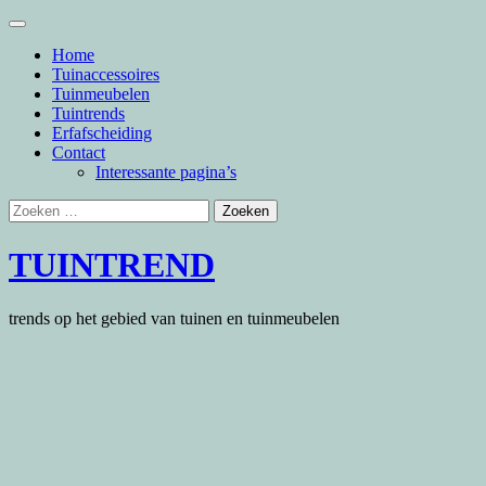
Skip
to
Home
content
Tuinaccessoires
Tuinmeubelen
Tuintrends
Erfafscheiding
Contact
Interessante pagina’s
Zoeken
naar:
TUINTREND
trends op het gebied van tuinen en tuinmeubelen