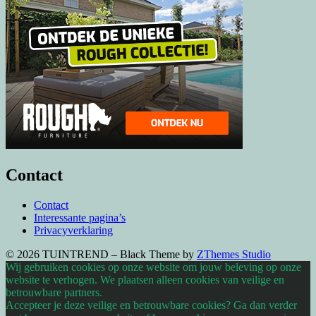
Contact
Contact
Interessante pagina’s
Privacyverklaring
© 2026 TUINTREND
–
Black Theme by
ZThemes Studio
Wij gebruiken cookies op onze website om jouw beleving op onze
website te verhogen. We plaatsen alleen cookies van veilige en
betrouwbare partners.
Accepteer je deze veilige en betrouwbare cookies? Ga dan verder