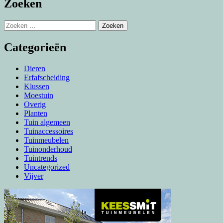
Zoeken
Zoeken
naar:
Categorieën
Dieren
Erfafscheiding
Klussen
Moestuin
Overig
Planten
Tuin algemeen
Tuinaccessoires
Tuinmeubelen
Tuinonderhoud
Tuintrends
Uncategorized
Vijver