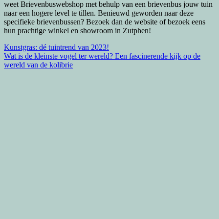
weet Brievenbuswebshop met behulp van een brievenbus jouw tuin
naar een hogere level te tillen. Benieuwd geworden naar deze
specifieke brievenbussen? Bezoek dan de website of bezoek eens
hun prachtige winkel en showroom in Zutphen!
Bericht
Kunstgras: dé tuintrend van 2023!
Wat is de kleinste vogel ter wereld? Een fascinerende kijk op de
navigatie
wereld van de kolibrie