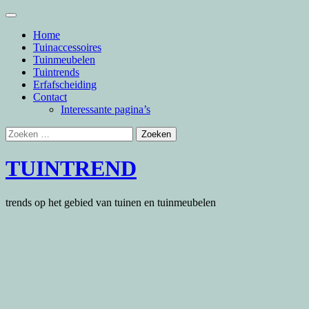
Skip
to
Home
content
Tuinaccessoires
Tuinmeubelen
Tuintrends
Erfafscheiding
Contact
Interessante pagina’s
Zoeken
naar:
TUINTREND
trends op het gebied van tuinen en tuinmeubelen