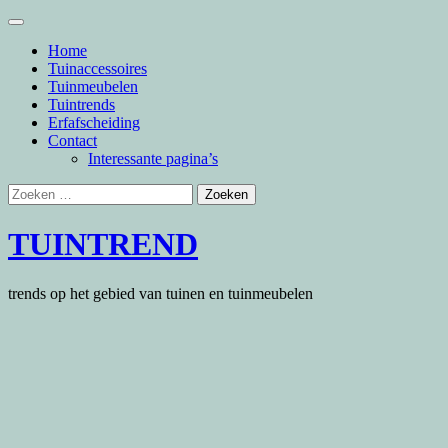
Skip
to
Home
content
Tuinaccessoires
Tuinmeubelen
Tuintrends
Erfafscheiding
Contact
Interessante pagina’s
Zoeken
naar:
TUINTREND
trends op het gebied van tuinen en tuinmeubelen