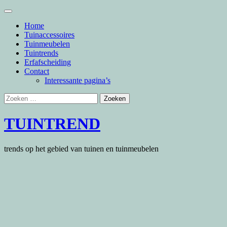
Skip
to
Home
content
Tuinaccessoires
Tuinmeubelen
Tuintrends
Erfafscheiding
Contact
Interessante pagina’s
Zoeken
naar:
TUINTREND
trends op het gebied van tuinen en tuinmeubelen