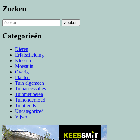
Zoeken
Zoeken
naar:
Categorieën
Dieren
Erfafscheiding
Klussen
Moestuin
Overig
Planten
Tuin algemeen
Tuinaccessoires
Tuinmeubelen
Tuinonderhoud
Tuintrends
Uncategorized
Vijver