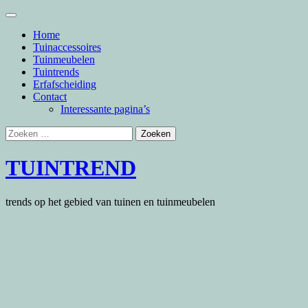
Skip
to
Home
content
Tuinaccessoires
Tuinmeubelen
Tuintrends
Erfafscheiding
Contact
Interessante pagina’s
Zoeken
naar:
TUINTREND
trends op het gebied van tuinen en tuinmeubelen