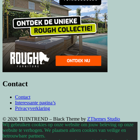
Contact
Contact
Interessante pagina’s
Privacyverklaring
© 2026 TUINTREND
–
Black Theme by
ZThemes Studio
Wij gebruiken cookies op onze website om jouw beleving op onze
website te verhogen. We plaatsen alleen cookies van veilige en
betrouwbare partners.