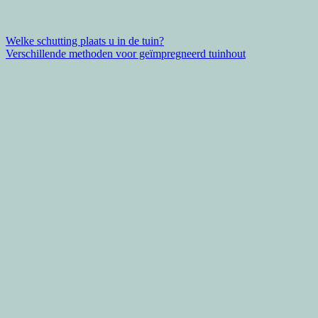
Bericht
Welke schutting plaats u in de tuin?
Verschillende methoden voor geïmpregneerd tuinhout
navigatie