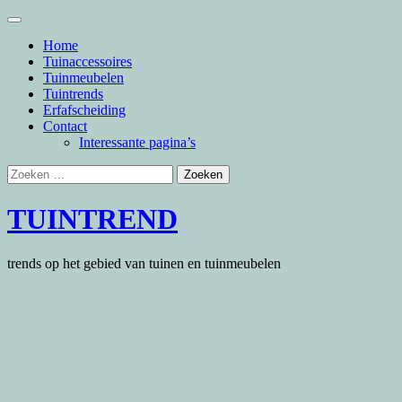
Skip
to
Home
content
Tuinaccessoires
Tuinmeubelen
Tuintrends
Erfafscheiding
Contact
Interessante pagina’s
Zoeken
naar:
TUINTREND
trends op het gebied van tuinen en tuinmeubelen