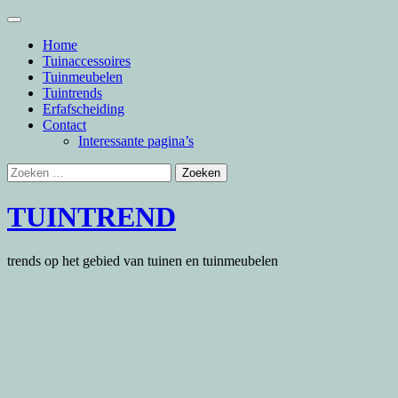
Skip
to
Home
content
Tuinaccessoires
Tuinmeubelen
Tuintrends
Erfafscheiding
Contact
Interessante pagina’s
Zoeken
naar:
TUINTREND
trends op het gebied van tuinen en tuinmeubelen