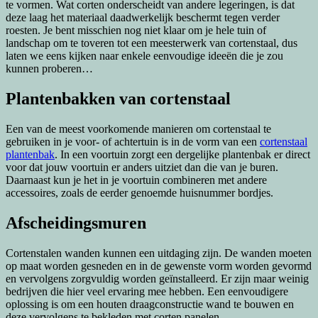
te vormen. Wat corten onderscheidt van andere legeringen, is dat
deze laag het materiaal daadwerkelijk beschermt tegen verder
roesten. Je bent misschien nog niet klaar om je hele tuin of
landschap om te toveren tot een meesterwerk van cortenstaal, dus
laten we eens kijken naar enkele eenvoudige ideeën die je zou
kunnen proberen…
Plantenbakken van cortenstaal
Een van de meest voorkomende manieren om cortenstaal te
gebruiken in je voor- of achtertuin is in de vorm van een
cortenstaal
plantenbak
. In een voortuin zorgt een dergelijke plantenbak er direct
voor dat jouw voortuin er anders uitziet dan die van je buren.
Daarnaast kun je het in je voortuin combineren met andere
accessoires, zoals de eerder genoemde huisnummer bordjes.
Afscheidingsmuren
Cortenstalen wanden kunnen een uitdaging zijn. De wanden moeten
op maat worden gesneden en in de gewenste vorm worden gevormd
en vervolgens zorgvuldig worden geïnstalleerd. Er zijn maar weinig
bedrijven die hier veel ervaring mee hebben. Een eenvoudigere
oplossing is om een ​​houten draagconstructie wand te bouwen en
deze vervolgens te bekleden met corten panelen.