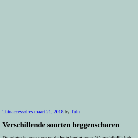
Tuinaccessoires
maart 21, 2018
by
Tuin
Verschillende soorten heggenscharen
De winter is weer over en de lente begint weer. Waarschijnlijk heb