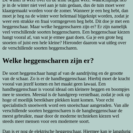
je in de winter niet veel aan je tuin gedaan, dus de tuin moet weer
klaargemaakt worden voor de zomer. Wanneer je een heg hebt, dan
moet je heg na de winter weer helemaal bijgeknipt worden, zodat je
weer een strakke en fraai vormgegeven heg hebt. Dit doe je met een
heggenschaar. Maar welke heggenscharen zijn er? Er zijn namelijk
veel verschillende soorten heggenscharen. Een heggenschaar kiezen
hangt vooral af, van wat je ermee gaat doen. Ga je een grote heg
snoeien of juist een hele kleine? Hieronder daarom wat uitleg over
de verschillende soorten heggenscharen.
Welke heggenscharen zijn er?
De soort heggenschaar hangt af van de aandrijving en de grootte
van de schaar. Zo is er de handheggenschaar. Hierbij moet de kracht
vooral van jezelf komen en het maakt geen lawaai. Een
handheggenschaar is vooral ideaal om kleinere heggen en boompjes
mee te snoeien. Meestal is de handgreep verstelbaar, zodat je ook op
hoge of moeilijk bereikbare plekken kunt komen. Voor echt
specialistisch snoeiwerk word een snoeischaar aangeraden. Van alle
verschillende soorten heggenscharen is de hangheggenschaar de
meest gebruikte, maar door de moderne technieken kiezen wel
steeds meer mensen voor een modernere soort.
Dan is er nog de elektrische heggenschaar. Hiermee kan je langdurig