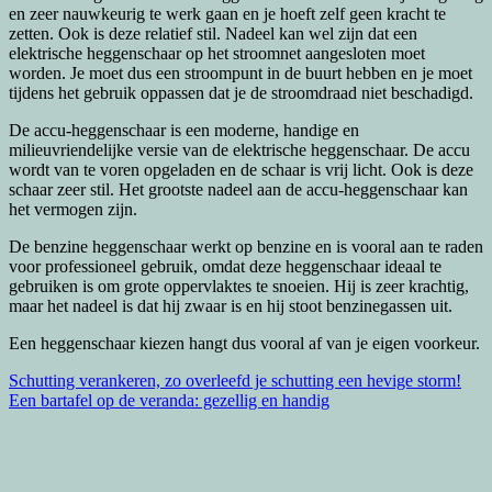
en zeer nauwkeurig te werk gaan en je hoeft zelf geen kracht te
zetten. Ook is deze relatief stil. Nadeel kan wel zijn dat een
elektrische heggenschaar op het stroomnet aangesloten moet
worden. Je moet dus een stroompunt in de buurt hebben en je moet
tijdens het gebruik oppassen dat je de stroomdraad niet beschadigd.
De accu-heggenschaar is een moderne, handige en
milieuvriendelijke versie van de elektrische heggenschaar. De accu
wordt van te voren opgeladen en de schaar is vrij licht. Ook is deze
schaar zeer stil. Het grootste nadeel aan de accu-heggenschaar kan
het vermogen zijn.
De benzine heggenschaar werkt op benzine en is vooral aan te raden
voor professioneel gebruik, omdat deze heggenschaar ideaal te
gebruiken is om grote oppervlaktes te snoeien. Hij is zeer krachtig,
maar het nadeel is dat hij zwaar is en hij stoot benzinegassen uit.
Een heggenschaar kiezen hangt dus vooral af van je eigen voorkeur.
Bericht
Schutting verankeren, zo overleefd je schutting een hevige storm!
Een bartafel op de veranda: gezellig en handig
navigatie