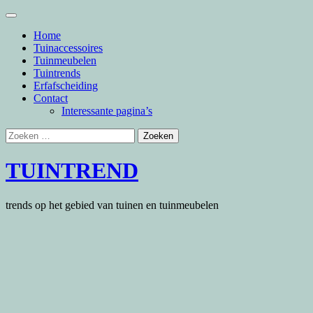
Skip
to
Home
content
Tuinaccessoires
Tuinmeubelen
Tuintrends
Erfafscheiding
Contact
Interessante pagina’s
Zoeken
naar:
TUINTREND
trends op het gebied van tuinen en tuinmeubelen