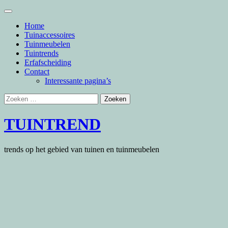
Skip
to
Home
content
Tuinaccessoires
Tuinmeubelen
Tuintrends
Erfafscheiding
Contact
Interessante pagina’s
Zoeken
naar:
TUINTREND
trends op het gebied van tuinen en tuinmeubelen