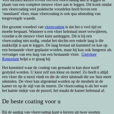
plaats van een compleet nieuwe vloer aan te leggen. Dit komt omdat
een vloercoating veel praktische voordelen heeft boven een
‘standaard’ vloer, maar vloercoating is ook qua uitstraling van
toegevoegde waarde.
Het grootste voordeel van
vloercoating
is dat het u veel tijd en
moeite bespaart. Wanneer u een vloer helemaal moet verwijderen,
voordat u de nieuwe vloer kunt aanleggen. Dit is bij een
vloercoating niet nodig, omdat het slechts een enkele laag is die
makkelijk is aan te leggen. De laag bestaat uit kunststof en kan op
een bestaande vloer geplaatst worden, maar hij kan ook fungeren als
vervanger van een laag van een bestaande vloer.
Gietvloer
Rotterdam
helpt u er graag bij.
Het kunststof waar de coating van gemaakt is kan door uzelf
gestyled worden. U kiest zelf een kleur en motief. Zo heeft u altijd
een vloer die u mooi vindt en die de sfeer uitstraalt die uw huis moet
uitstralen. De vloer kan afgestemd worden op de meubels in de
kamer en op de stijl van de muren. De vloercoating is als het ware
het laatste stukje van de puzzel, het maakt de kamer helemaal af.
De beste coating voor u
Bij de aanleg van vloercoating kunt u kiezen uit twee soorten