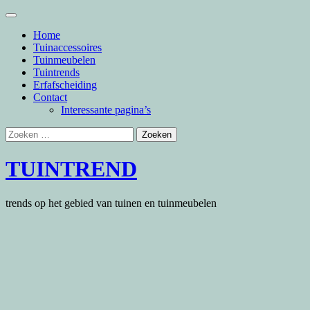
Skip
to
Home
content
Tuinaccessoires
Tuinmeubelen
Tuintrends
Erfafscheiding
Contact
Interessante pagina’s
Zoeken
naar:
TUINTREND
trends op het gebied van tuinen en tuinmeubelen