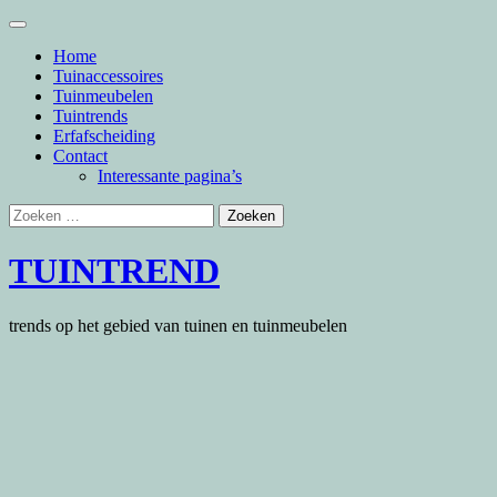
Skip
to
Home
content
Tuinaccessoires
Tuinmeubelen
Tuintrends
Erfafscheiding
Contact
Interessante pagina’s
Zoeken
naar:
TUINTREND
trends op het gebied van tuinen en tuinmeubelen