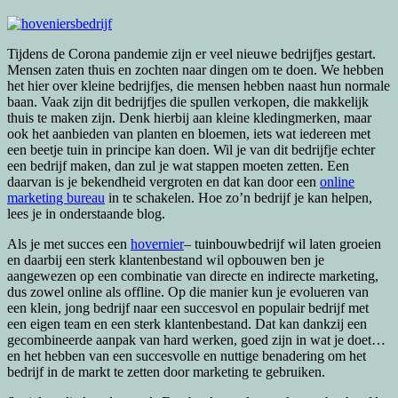
Tijdens de Corona pandemie zijn er veel nieuwe bedrijfjes gestart.
Mensen zaten thuis en zochten naar dingen om te doen. We hebben
het hier over kleine bedrijfjes, die mensen hebben naast hun normale
baan. Vaak zijn dit bedrijfjes die spullen verkopen, die makkelijk
thuis te maken zijn. Denk hierbij aan kleine kledingmerken, maar
ook het aanbieden van planten en bloemen, iets wat iedereen met
een beetje tuin in principe kan doen. Wil je van dit bedrijfje echter
een bedrijf maken, dan zul je wat stappen moeten zetten. Een
daarvan is je bekendheid vergroten en dat kan door een
online
marketing bureau
in te schakelen. Hoe zo’n bedrijf je kan helpen,
lees je in onderstaande blog.
Als je met succes een
hovernier
– tuinbouwbedrijf wil laten groeien
en daarbij een sterk klantenbestand wil opbouwen ben je
aangewezen op een combinatie van directe en indirecte marketing,
dus zowel online als offline. Op die manier kun je evolueren van
een klein, jong bedrijf naar een succesvol en populair bedrijf met
een eigen team en een sterk klantenbestand. Dat kan dankzij een
gecombineerde aanpak van hard werken, goed zijn in wat je doet…
en het hebben van een succesvolle en nuttige benadering om het
bedrijf in de markt te zetten door marketing te gebruiken.